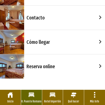
Contacto
Cómo llegar
Reserva online
Inicio
H. Puente Romano
Hotel Imperión
Qué hacer
Más Info